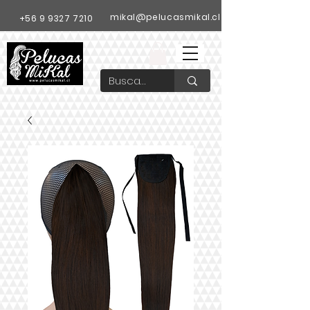
mikal@pelucasmikal.cl
+56 9 9327 7210