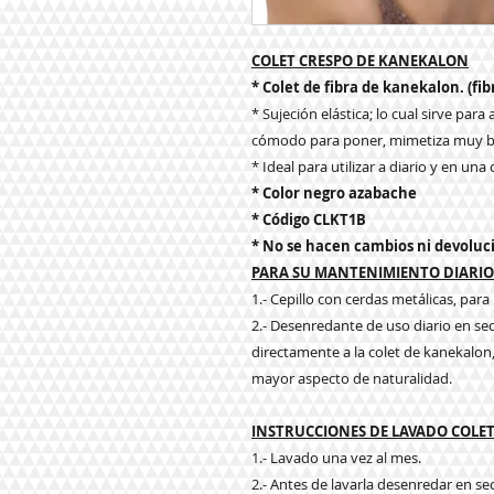
COLET CRESPO DE KANEKALON
* Colet de fibra de kanekalon. (fibr
* Sujeción elástica; lo cual sirve par
cómodo para poner, mimetiza muy bi
* Ideal para utilizar a diario y en una
* Color negro azabache
* Código CLKT1B
* No se hacen cambios ni devoluc
PARA SU MANTENIMIENTO DIARIO 
1.- Cepillo con cerdas metálicas, par
2.- Desenredante de uso diario en se
directamente a la colet de kanekalon, e
mayor aspecto de naturalidad.
INSTRUCCIONES DE LAVADO COLE
1.- Lavado una vez al mes.
2.- Antes de lavarla desenredar en s