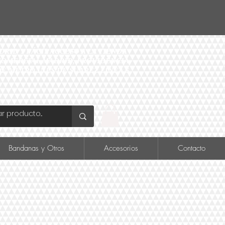
ID Y FÁCIL ACCESO A LA TIENDA
O COMERCIAL MADRID, PROVIDENCIA
DE METRO INÉS DE SUAREZ LINEA 6
Bandanas y Otros
Accesorios
Contacto