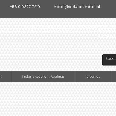
+56 9 9327 7210
mikal@pelucasmikal.cl
ESTACIONAMIENTO EN CENTRO COMERCIAL MADR
ANOS EN AV. PEDRO DE VALDIVIA 1783, LOCAL 119 F CENTR
A PASOS 
n
Prótesis Capilar , Cortinas
Turbantes