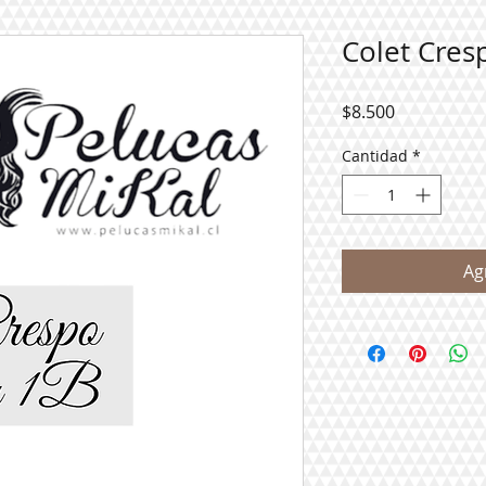
Colet Cres
Precio
$8.500
Cantidad
*
Ag