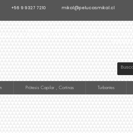
+56 9 9327 7210
mikal@pelucasmikal.cl
ESTACIONAMIENTO EN CENTRO COMERCIAL MADR
ANOS EN AV. PEDRO DE VALDIVIA 1783, LOCAL 119 F CENTR
A PASOS 
n
Prótesis Capilar , Cortinas
Turbantes