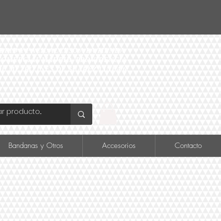
ID Y FÁCIL ACCESO A LA TIENDA
O COMERCIAL MADRID, PROVIDENCIA
DE METRO INÉS DE SUAREZ LINEA 6
Bandanas y Otros
Accesorios
Contacto