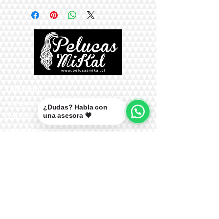
Teléfono:
+56 9 9327 7210
¿Dudas? Habla con
una asesora 💗
Correo:
mikal@pelucasmikal.cl
*Políticas de Envío
*Políticas de Garantías
*Políticas de Cambios, Devoluciones y
Reembolsos