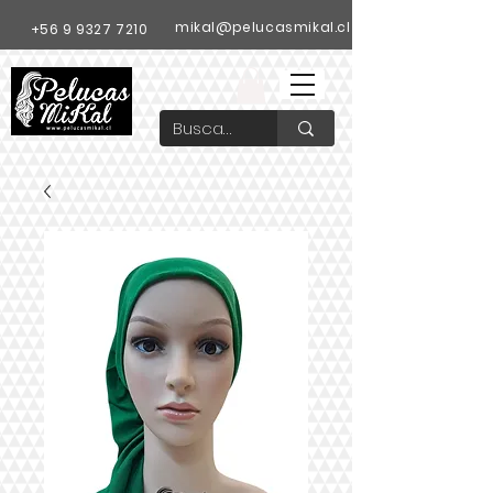
mikal@pelucasmikal.cl
+56 9 9327 7210