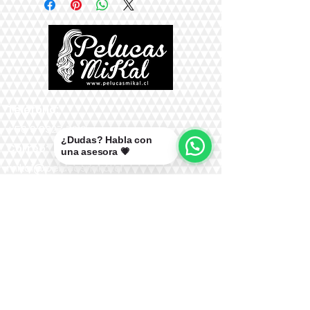
Teléfono:
+56 9 9327 7210
¿Dudas? Habla con
Correo:
una asesora 💗
mikal@pelucasmikal.cl
*Políticas de Envío
*Políticas de Garantías
*Políticas de Cambios, Devoluciones y
Reembolsos