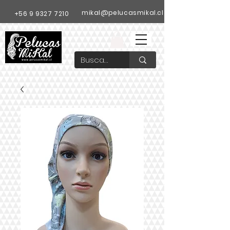
mikal@pelucasmikal.cl
+56 9 9327 7210