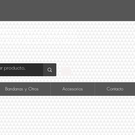
ID Y FÁCIL ACCESO A LA TIENDA
O COMERCIAL MADRID, PROVIDENCIA
DE METRO INÉS DE SUAREZ LINEA 6
Bandanas y Otros
Accesorios
Contacto