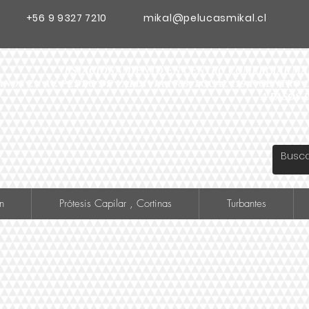
+56 9 9327 7210
mikal@pelucasmikal.cl
ESTACIONAMIENTO EN CENTRO COMERCIAL MADR
ANOS EN AV. PEDRO DE VALDIVIA 1783, LOCAL 119 F CENTR
A PASOS 
n
Prótesis Capilar , Cortinas
Turbantes