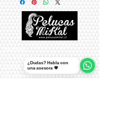
Teléfono:
+56 9 9327 7210
¿Dudas? Habla con
Correo:
una asesora 💗
mikal@pelucasmikal.cl
*Políticas de Envío
*Políticas de Garantías
*Políticas de Cambios, Devoluciones y
Reembolsos