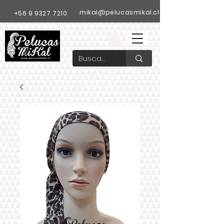
mikal@pelucasmikal.cl
+56 9 9327 7210