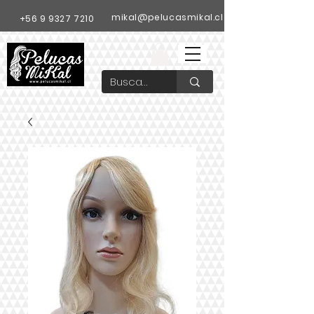
mikal@pelucasmikal.cl
+56 9 9327 7210