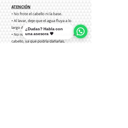
ATENCIÓN
• No frote el cabello ni la base.
• Al lavar, deje que el agua fluya a lo
largo del cabello para evitar nudos.
¿Dudas? Habla con
una asesora 💗
• No retuerza ni tire el aumentador de
cabello, ya que podría dañarlas.
Teléfono:
+56 9 9327 7210
Correo: