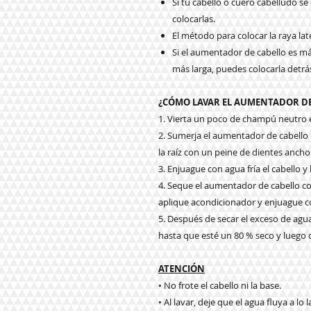
Si tu cabello o cuero cabelludo se 
colocarlas.
El método para colocar la raya lat
Si el aumentador de cabello es má
más larga, puedes colocarla detrás
¿CÓMO LAVAR EL AUMENTADOR DE
1. Vierta un poco de champú neutro e
2. Sumerja el aumentador de cabello e
la raíz con un peine de dientes ancho
3. Enjuague con agua fría el cabello y
4. Seque el aumentador de cabello co
aplique acondicionador y enjuague 
5. Después de secar el exceso de agua
hasta que esté un 80 % seco y luego dé
ATENCIÓN
• No frote el cabello ni la base.
• Al lavar, deje que el agua fluya a lo