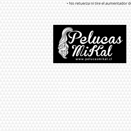
• No retuerza ni tire el aumentador d
*Políticas de Envío
*Políticas de Garantías
*Políticas de Cambios,
Devoluciones y Reembolsos