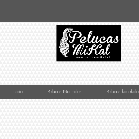
VISIT
Inicio
Pelucas Naturales
Pelucas kanekalo