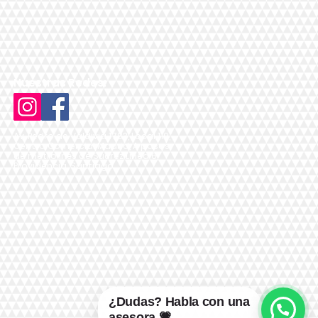
Nuestras Redes:
Av. Pedro de Valdivia 1783, Local 119,
Centro Comercial Madrid, A pasos
de metro Inés de Suárez Línea 6,
Providencia, Santiago
¿Dudas? Habla con una
asesora 💗