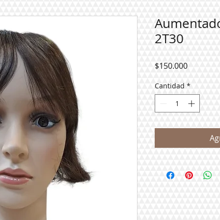
Aumentado
2T30
Precio
$150.000
Cantidad
*
Ag