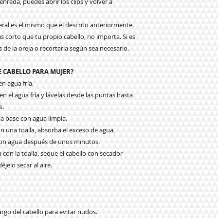
enreda, puedes abrir los clips y volver a
eral es el mismo que el descrito anteriormente.
s corto que tu propio cabello, no importa. Si es
 de la oreja o recortarla según sea necesario.
 CABELLO PARA MUJER?
n agua fría.
n el agua fría y lávelas desde las puntas hasta
s.
 la base con agua limpia.
n una toalla, absorba el exceso de agua,
con agua después de unos minutos.
 con la toalla, seque el cabello con secador
jelo secar al aire.
 largo del cabello para evitar nudos.