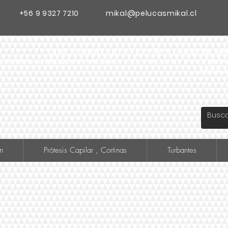
+56 9 9327 7210
mikal@pelucasmikal.cl
ESTACIONAMIENTO EN CENTRO COMERCIAL MADR
ANOS EN AV. PEDRO DE VALDIVIA 1783, LOCAL 119 F CENTR
A PASOS 
n
Prótesis Capilar , Cortinas
Turbantes