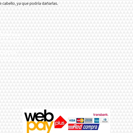
e cabello, ya que podría dañarlas.
Teléfono:
+56 9 9327 7210
Correo:
mikal@pelucasmikal.cl