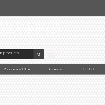
ID Y FÁCIL ACCESO A LA TIENDA
O COMERCIAL MADRID, PROVIDENCIA
DE METRO INÉS DE SUAREZ LINEA 6
Bandanas y Otros
Accesorios
Contacto