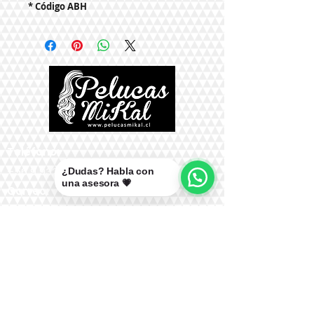
* Código ABH
Teléfono:
+56 9 9327 7210
¿Dudas? Habla con
una asesora 💗
Correo:
mikal@pelucasmikal.cl
*Políticas de Envío
*Políticas de Garantías
*Políticas de Cambios, Devoluciones y
Reembolsos