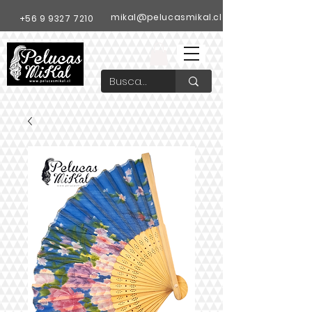
mikal@pelucasmikal.cl
+56 9 9327 7210