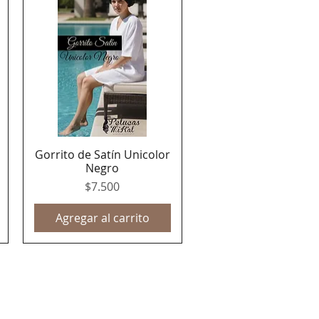
Gorrito de Satín Unicolor
Vista rápida
Negro
Precio
$7.500
Agregar al carrito