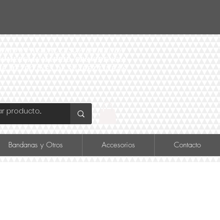
ID Y FÁCIL ACCESO A LA TIENDA
O COMERCIAL MADRID, PROVIDENCIA
DE METRO INÉS DE SUAREZ LINEA 6
Bandanas y Otros
Accesorios
Contacto