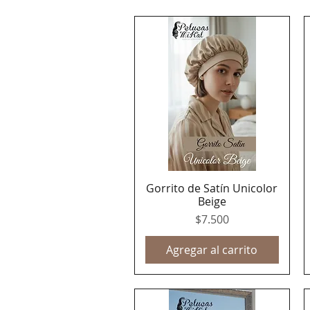
Gorrito de Satín Unicolor
Vista rápida
Beige
Precio
$7.500
Agregar al carrito