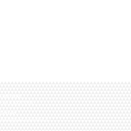
Teléfono:
+56 9 9327 7210
Correo:
mikal@pelucasmikal.cl