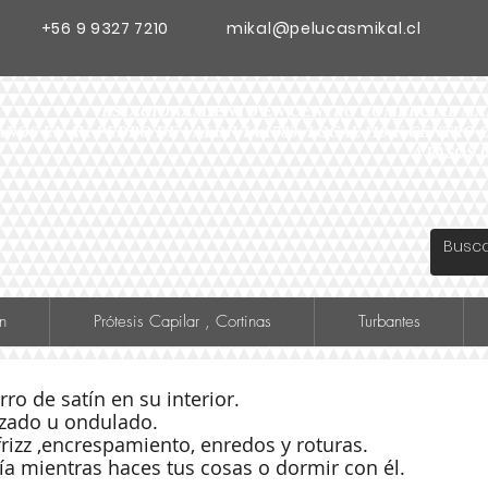
+56 9 9327 7210
mikal@pelucasmikal.cl
ESTACIONAMIENTO EN CENTRO COMERCIAL MADR
ANOS EN AV. PEDRO DE VALDIVIA 1783, LOCAL 119 F CENTR
A PASOS 
n
Prótesis Capilar , Cortinas
Turbantes
ro de satín en su interior.
 rizado u ondulado.
frizz ,encrespamiento, enredos y roturas.
ía mientras haces tus cosas o dormir con él.