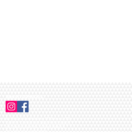
Nuestras Redes:
Av. Pedro de Valdivia 1783, Local 119,
Centro Comercial Madrid, A pasos
de metro Inés de Suárez Línea 6,
Providencia, Santiago