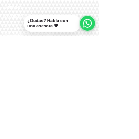
Correo:
mikal@pelucasmikal.cl
¿Dudas? Habla con
una asesora 💗
*Políticas de Envío
*Políticas de Garantías
*Políticas de Cambios, Devoluciones y
Reembolsos
Nuestras Redes: