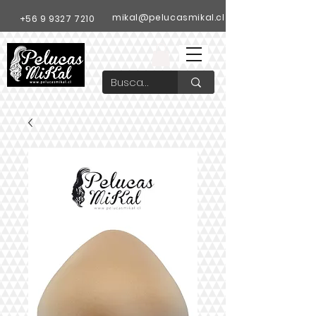
mikal@pelucasmikal.cl
+56 9 9327 7210