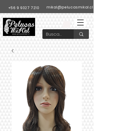
mikal@pelucasmikal.cl
+56 9 9327 7210