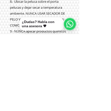
8.- Ubicar la peluca sobre el porta
pelucas y dejar secar a temperatura
ambiente. NUNCA USAR SECADOR DE
PELO Y ARTEFACTOS ELECTRÓNICOS
¿Dudas? Habla con
COMO PLANCHA Y OTROS.
una asesora 💗
9.- NUNCA aplicar productos químicos
como tinturas, olaplex u otros.
Teléfono:
+56 9 9327 7210
Correo:
mikal@pelucasmikal.cl