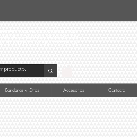
ID Y FÁCIL ACCESO A LA TIENDA
O COMERCIAL MADRID, PROVIDENCIA
DE METRO INÉS DE SUAREZ LINEA 6
Bandanas y Otros
Accesorios
Contacto