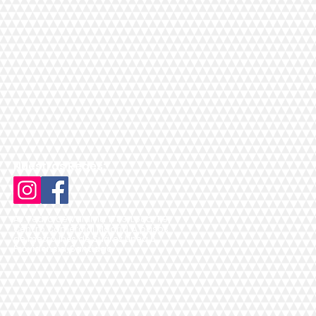
Nuestras Redes:
Av. Pedro de Valdivia 1783, Local 119,
Centro Comercial Madrid, A pasos
de metro Inés de Suárez Línea 6,
Providencia, Santiago