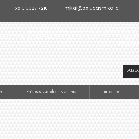
+56 9 9327 7210
mikal@pelucasmikal.cl
ESTACIONAMIENTO EN CENTRO COMERCIAL MADR
ANOS EN AV. PEDRO DE VALDIVIA 1783, LOCAL 119 F CENTR
A PASOS 
n
Prótesis Capilar , Cortinas
Turbantes