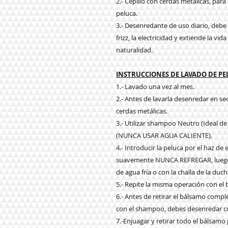
2.- Cepillo con cerdas metálicas, par
peluca.
3.- Desenredante de uso diario, debe a
frizz, la electricidad y extiende la vi
naturalidad.
INSTRUCCIONES DE LAVADO DE P
1.- Lavado una vez al mes.
2.- Antes de lavarla desenredar en s
cerdas metálicas.
3.- Utilizar shampoo Neutro (Ideal de
(NUNCA USAR AGUA CALIENTE).
4.- Introducir la peluca por el haz d
suavemente NUNCA REFREGAR, luego e
de agua fría o con la challa de la duch
5.- Repite la misma operación con el
6.- Antes de retirar el bálsamo com
con el shampoo, debes desenredar co
7.-Enjuagar y retirar todo el bálsam