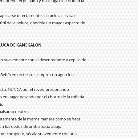
a mantener el peinado y no tenga electricidad la
plicarse directamente a la peluca , evita el
da útil de la peluca, dándole un mayor aspecto de
ELUCA DE KANEKALON
eco suavemente con el desenredante y cepillo de
 Bebé) en un tiesto siempre con agua fría.
e esta, NUNCA por el revés, presionando
njuagar pasando por el chorro de la cañería
a.
 bálsamo neutro.
pletamente de la misma manera como se hace
n los dedos de arriba hacia abajo.
o por completo, sécala suavemente con una