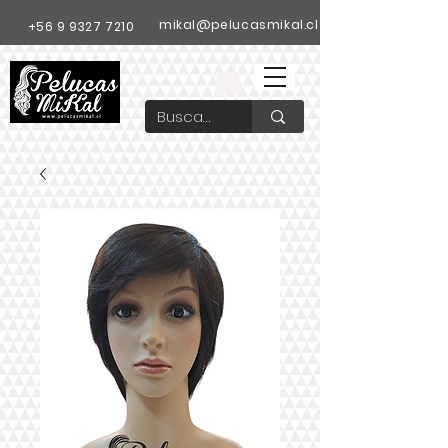
mikal@pelucasmikal.cl
+56 9 9327 7210