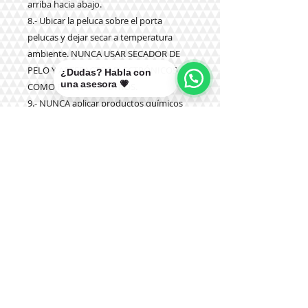
arriba hacia abajo.
8.- Ubicar la peluca sobre el porta
pelucas y dejar secar a temperatura
ambiente. NUNCA USAR SECADOR DE
PELO Y ARTEFACTOS ELECTRÓNICOS
¿Dudas? Habla con
una asesora 💗
COMO PLANCHA Y OTROS.
9.- NUNCA aplicar productos químicos
como tinturas, olaplex u otros.
Teléfono:
+56 9 9327 7210
Correo: