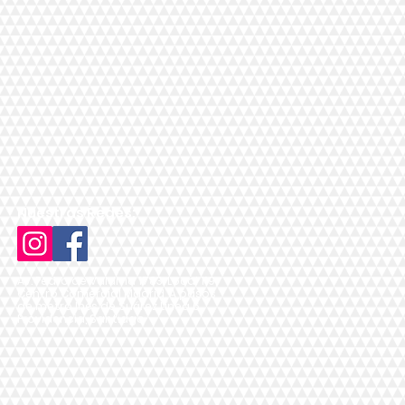
Nuestras Redes:
Av. Pedro de Valdivia 1783, Local 119,
Centro Comercial Madrid, A pasos
de metro Inés de Suárez Línea 6,
Providencia, Santiago