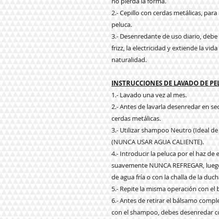
no pierda la forma.
2.- Cepillo con cerdas metálicas, par
peluca.
3.- Desenredante de uso diario, debe a
frizz, la electricidad y extiende la vi
naturalidad.
INSTRUCCIONES DE LAVADO DE P
1.- Lavado una vez al mes.
2.- Antes de lavarla desenredar en s
cerdas metálicas.
3.- Utilizar shampoo Neutro (Ideal de
(NUNCA USAR AGUA CALIENTE).
4.- Introducir la peluca por el haz d
suavemente NUNCA REFREGAR, luego e
de agua fría o con la challa de la duch
5.- Repite la misma operación con el
6.- Antes de retirar el bálsamo com
con el shampoo, debes desenredar co