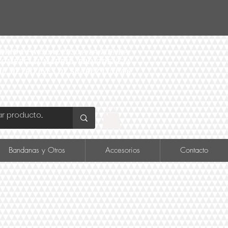
ID Y FÁCIL ACCESO A LA TIENDA
O COMERCIAL MADRID, PROVIDENCIA
DE METRO INÉS DE SUAREZ LINEA 6
Bandanas y Otros
Accesorios
Contacto