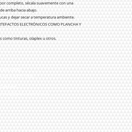
o por completo, sécala suavemente con una
 de arriba hacia abajo.
elucas y dejar secar a temperatura ambiente.
ARTEFACTOS ELECTRÓNICOS COMO PLANCHA Y
 como tinturas, olaplex u otros.
Teléfono:
+56 9 9327 7210
Correo:
mikal@pelucasmikal.cl