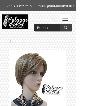
mikal@pelucasmikal.cl
+56 9 9327 7210