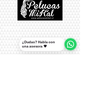
Teléfono:
+56 9 9327 7210
Correo:
¿Dudas? Habla con
una asesora 💗
mikal@pelucasmikal.cl
*Políticas de Envío
*Políticas de Garantías
*Políticas de Cambios, Devoluciones y
Reembolsos