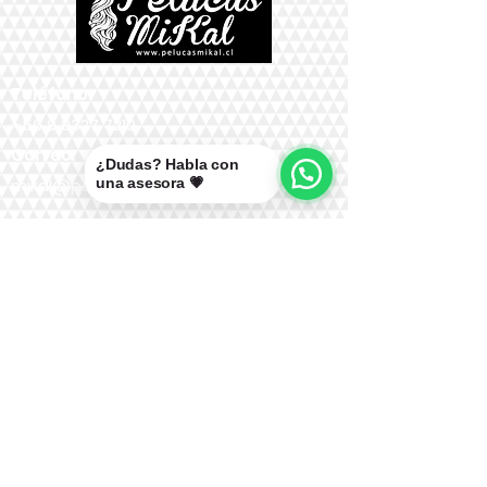
Teléfono:
+56 9 9327 7210
Correo:
¿Dudas? Habla con
una asesora 💗
mikal@pelucasmikal.cl
*Políticas de Envío
*Políticas de Garantías
*Políticas de Cambios, Devoluciones y
Reembolsos