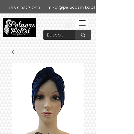
mikal@pelucasmikal.cl
+56 9 9327 7210