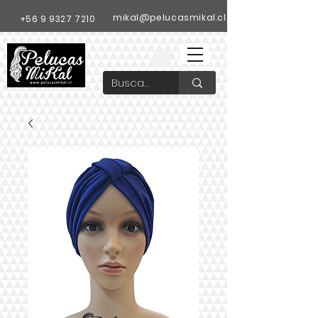
mikal@pelucasmikal.cl
+56 9 9327 7210