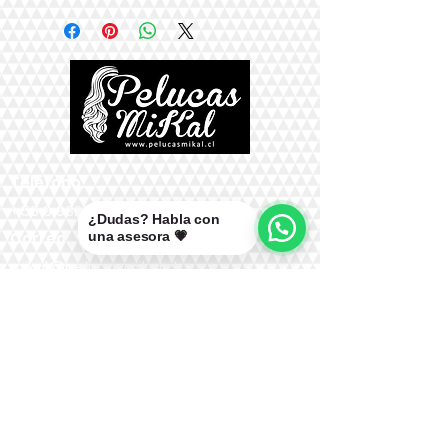
Teléfono:
+56 9 9327 7210
¿Dudas? Habla con
una asesora 💗
Correo:
mikal@pelucasmikal.cl
*Políticas de Envío
*Políticas de Garantías
*Políticas de Cambios, Devoluciones y
Reembolsos