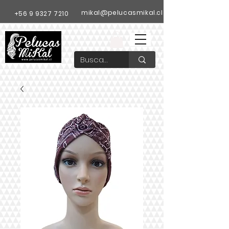
mikal@pelucasmikal.cl
+56 9 9327 7210