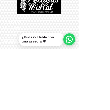
Teléfono:
+56 9 9327 7210
Correo:
¿Dudas? Habla con
una asesora 💗
mikal@pelucasmikal.cl
*Políticas de Envío
*Políticas de Garantías
*Políticas de Cambios, Devoluciones y
Reembolsos