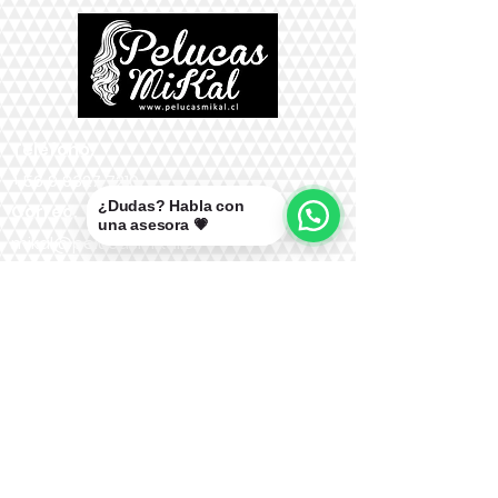
Teléfono:
+56 9 9327 7210
¿Dudas? Habla con
Correo:
una asesora 💗
mikal@pelucasmikal.cl
*Políticas de Envío
*Políticas de Garantías
*Políticas de Cambios, Devoluciones y
Reembolsos