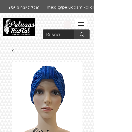
mikal@pelucasmikal.cl
+56 9 9327 7210