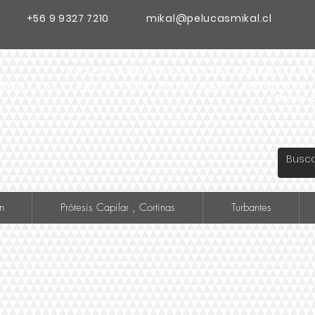
+56 9 9327 7210
mikal@pelucasmikal.cl
ESTACIONAMIENTO EN CENTRO COMERCIAL MADR
ANOS EN AV. PEDRO DE VALDIVIA 1783, LOCAL 119 F CENTR
A PASOS 
n
Prótesis Capilar , Cortinas
Turbantes