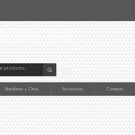
ID Y FÁCIL ACCESO A LA TIENDA
O COMERCIAL MADRID, PROVIDENCIA
DE METRO INÉS DE SUAREZ LINEA 6
Bandanas y Otros
Accesorios
Contacto