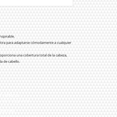
nspirable.
 estira para adaptarse cómodamente a cualquier
oporciona una cobertura total de la cabeza,
a de cabello.
Teléfono:
+56 9 9327 7210
Correo:
mikal@pelucasmikal.cl