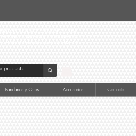
ID Y FÁCIL ACCESO A LA TIENDA
O COMERCIAL MADRID, PROVIDENCIA
DE METRO INÉS DE SUAREZ LINEA 6
Bandanas y Otros
Accesorios
Contacto