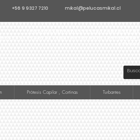
+56 9 9327 7210
mikal@pelucasmikal.cl
ESTACIONAMIENTO EN CENTRO COMERCIAL MADR
ANOS EN AV. PEDRO DE VALDIVIA 1783, LOCAL 119 F CENTR
A PASOS 
n
Prótesis Capilar , Cortinas
Turbantes