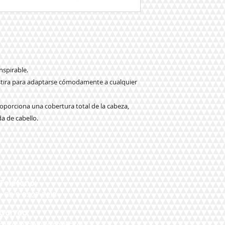
nspirable.
 estira para adaptarse cómodamente a cualquier
oporciona una cobertura total de la cabeza,
a de cabello.
Teléfono:
+56 9 9327 7210
Correo:
mikal@pelucasmikal.cl