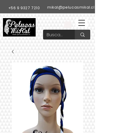
mikal@pelucasmikal.cl
+56 9 9327 7210