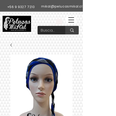
mikal@pelucasmikal.cl
+56 9 9327 7210