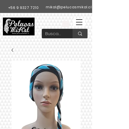
mikal@pelucasmikal.cl
+56 9 9327 7210