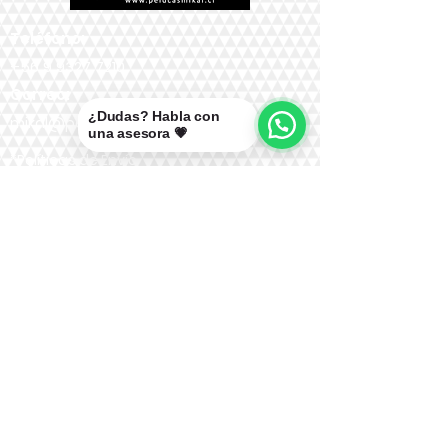
Teléfono:
+56 9 9327 7210
Correo:
¿Dudas? Habla con
mikal@pelucasmikal.cl
una asesora 💗
*Políticas de Envío
*Políticas de Garantías
*Políticas de Cambios, Devoluciones y
Reembolsos