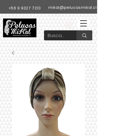
mikal@pelucasmikal.cl
+56 9 9327 7210