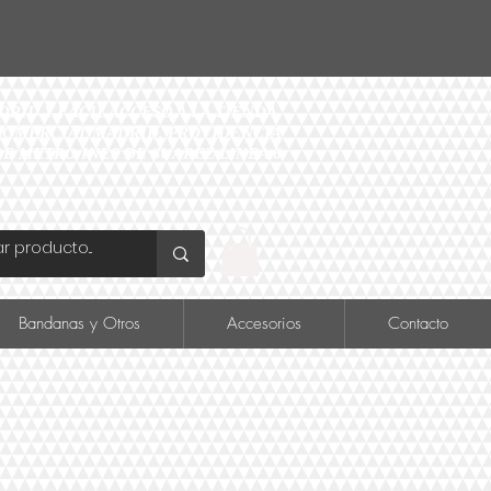
ID Y FÁCIL ACCESO A LA TIENDA
O COMERCIAL MADRID, PROVIDENCIA
DE METRO INÉS DE SUAREZ LINEA 6
Bandanas y Otros
Accesorios
Contacto