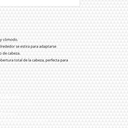
e y cómodo.
 alrededor se estira para adaptarse
 de cabeza.
ertura total de la cabeza, perfecta para
Teléfono:
+56 9 9327 7210
Correo:
mikal@pelucasmikal.cl