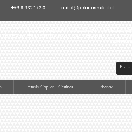
+56 9 9327 7210
mikal@pelucasmikal.cl
ESTACIONAMIENTO EN CENTRO COMERCIAL MADR
ANOS EN AV. PEDRO DE VALDIVIA 1783, LOCAL 119 F CENTR
A PASOS 
n
Prótesis Capilar , Cortinas
Turbantes