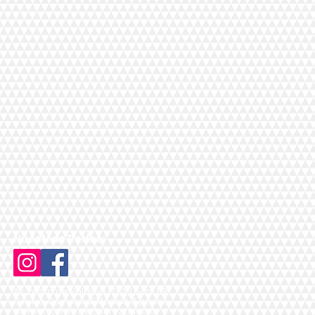
Nuestras Redes:
Av. Pedro de Valdivia 1783, Local 119,
Centro Comercial Madrid, A pasos
de metro Inés de Suárez Línea 6,