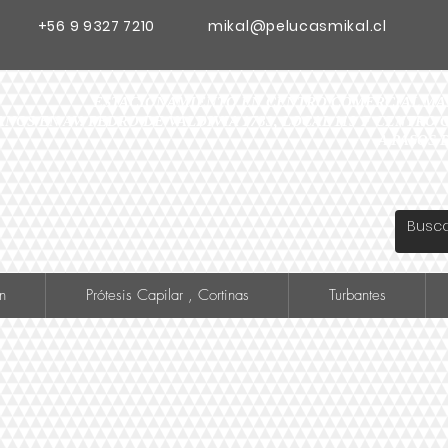
+56 9 9327 7210
mikal@pelucasmikal.cl
ESTACIONAMIENTO EN CENTRO COMERCIAL MADR
ANOS EN AV. PEDRO DE VALDIVIA 1783, LOCAL 119 F CENTR
A PASOS 
n
Prótesis Capilar , Cortinas
Turbantes