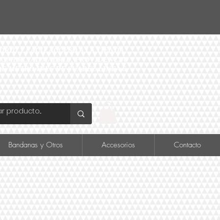
ID Y FÁCIL ACCESO A LA TIENDA
O COMERCIAL MADRID, PROVIDENCIA
DE METRO INÉS DE SUAREZ LINEA 6
Bandanas y Otros
Accesorios
Contacto