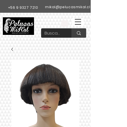
mikal@pelucasmikal.cl
+56 9 9327 7210