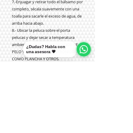
7.-Enjuagar y retirar todo el bálsamo por
completo, sécala suavemente con una
toalla para sacarle el exceso de agua, de
arriba hacia abajo.
8.- Ubicar la peluca sobre el porta
pelucas y dejar secar a temperatura
ambiente. NUNCA USAR SECADOR DE
¿Dudas? Habla con
PELO Y ARTEFACTOS ELECTRÓNICOS
una asesora 💗
COMO PLANCHA Y OTROS.
9.- NUNCA aplicar productos químicos
como tinturas, olaplex u otros