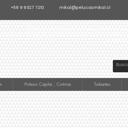
+56 9 9327 7210
mikal@pelucasmikal.cl
ESTACIONAMIENTO EN CENTRO COMERCIAL MADR
ANOS EN AV. PEDRO DE VALDIVIA 1783, LOCAL 119 F CENTR
A PASOS 
n
Prótesis Capilar , Cortinas
Turbantes