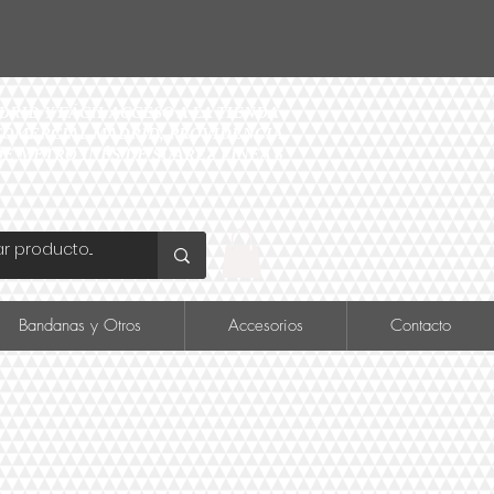
ID Y FÁCIL ACCESO A LA TIENDA
O COMERCIAL MADRID, PROVIDENCIA
DE METRO INÉS DE SUAREZ LINEA 6
Bandanas y Otros
Accesorios
Contacto