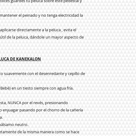
tilices guardes tu peluca sobre este pedestal y
a mantener el peinado y no tenga electricidad la
plicarse directamente a la peluca , evita el
da útil de la peluca, dándole un mayor aspecto de
ELUCA DE KANEKALON
eco suavemente con el desenredante y cepillo de
 Bebé) en un tiesto siempre con agua fría.
e esta, NUNCA por el revés, presionando
njuagar pasando por el chorro de la cañería
a.
 bálsamo neutro.
pletamente de la misma manera como se hace