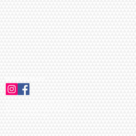
Nuestras Redes:
Av. Pedro de Valdivia 1783, Local 119,
Centro Comercial Madrid, A pasos
de metro Inés de Suárez Línea 6,
Providencia, Santiago