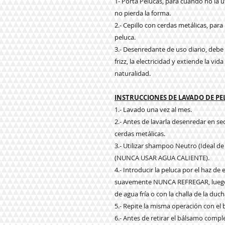
1- Porta Pelucas, para cuando no la u
no pierda la forma.
2.- Cepillo con cerdas metálicas, par
peluca.
3.- Desenredante de uso diario, debe a
frizz, la electricidad y extiende la vi
naturalidad.
INSTRUCCIONES DE LAVADO DE P
1.- Lavado una vez al mes.
2.- Antes de lavarla desenredar en s
cerdas metálicas.
3.- Utilizar shampoo Neutro (Ideal de
(NUNCA USAR AGUA CALIENTE).
4.- Introducir la peluca por el haz d
suavemente NUNCA REFREGAR, luego e
de agua fría o con la challa de la duch
5.- Repite la misma operación con el
6.- Antes de retirar el bálsamo com