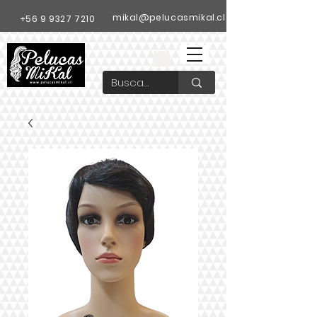
mikal@pelucasmikal.cl
+56 9 9327 7210