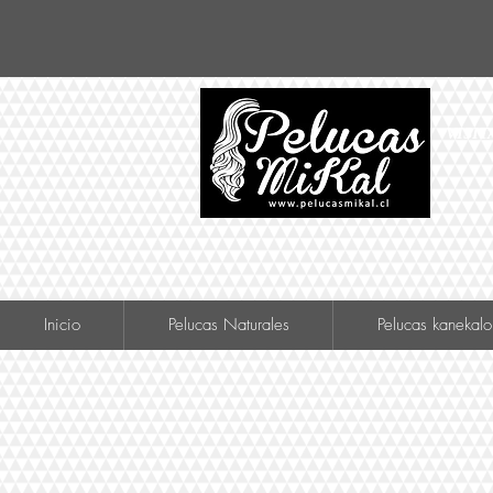
VISIT
Inicio
Pelucas Naturales
Pelucas kanekalo