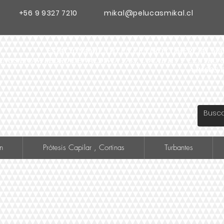
+56 9 9327 7210
mikal@pelucasmikal.cl
ESTACIONAMIENTO EN CENTRO COMERCIAL MADR
ANOS EN AV. PEDRO DE VALDIVIA 1783, LOCAL 119 F CENTR
A PASOS 
n
Prótesis Capilar , Cortinas
Turbantes