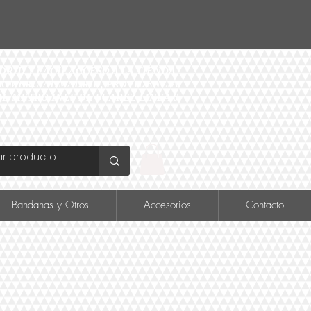
ID Y FÁCIL ACCESO A LA TIENDA
O COMERCIAL MADRID, PROVIDENCIA
DE METRO INÉS DE SUAREZ LINEA 6
Bandanas y Otros
Accesorios
Contacto