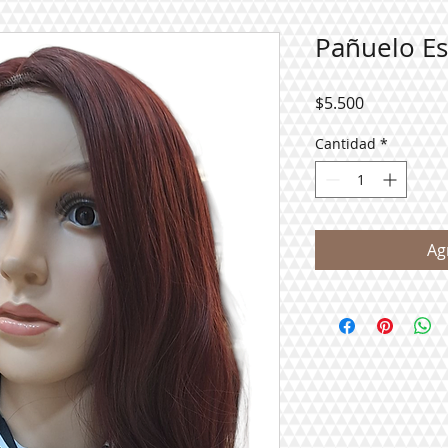
Pañuelo E
Precio
$5.500
Cantidad
*
Ag