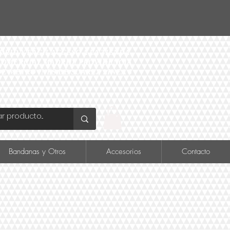
ID Y FÁCIL ACCESO A LA TIENDA
O COMERCIAL MADRID, PROVIDENCIA
DE METRO INÉS DE SUAREZ LINEA 6
Bandanas y Otros
Accesorios
Contacto