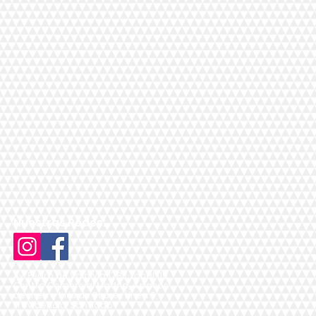
Nuestras Redes:
Av. Pedro de Valdivia 1783, Local 119,
Centro Comercial Madrid, A pasos
de metro Inés de Suárez Línea 6,
Providencia, Santiago