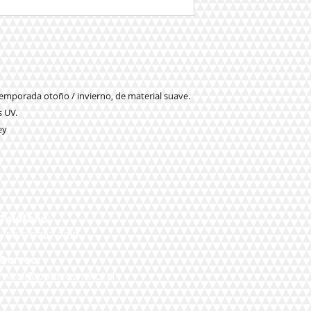
temporada otoño / invierno, de material suave.
s UV.
ey
Teléfono:
+56 9 9327 7210
Correo:
mikal@pelucasmikal.cl