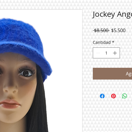
Jockey Ang
Precio
Pr
 $8.500 
$5.500
de
Cantidad
*
ofe
Ag