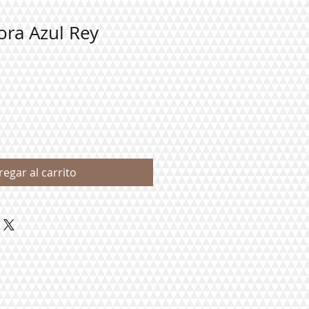
ora Azul Rey
ecio
rta
regar al carrito