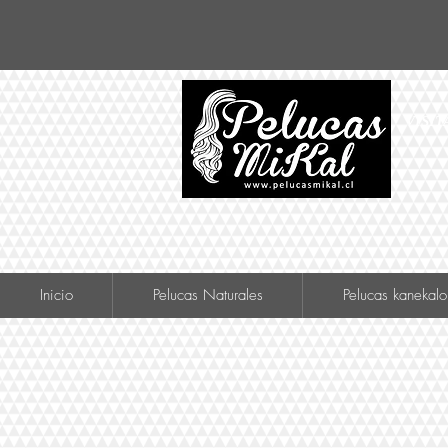
VISIT
Inicio
Pelucas Naturales
Pelucas kanekalo