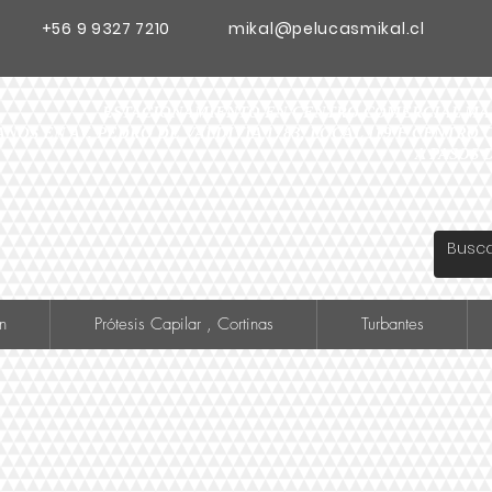
+56 9 9327 7210
mikal@pelucasmikal.cl
ESTACIONAMIENTO EN CENTRO COMERCIAL MADR
ANOS EN AV. PEDRO DE VALDIVIA 1783, LOCAL 119 F CENTR
A PASOS 
n
Prótesis Capilar , Cortinas
Turbantes