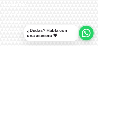
Teléfono:
+56 9 9327 7210
Correo:
mikal@pelucasmikal.cl
¿Dudas? Habla con
una asesora 💗
*Políticas de Envío
*Políticas de Garantías
*Políticas de Cambios, Devoluciones y
Reembolsos
Nuestras Redes: