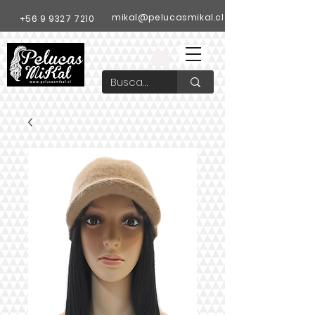
mikal@pelucasmikal.cl
+56 9 9327 7210