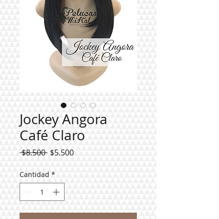
Jockey Angora
Café Claro
Precio
Precio
 $8.500 
$5.500
de
oferta
Cantidad
*