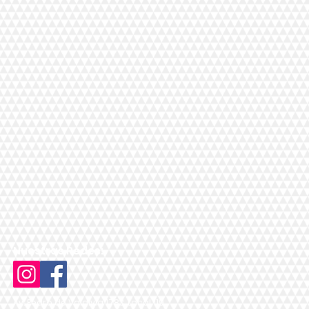
Nuestras Redes:
Av. Pedro de Valdivia 1783, Local 119,