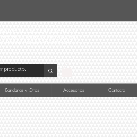
ID Y FÁCIL ACCESO A LA TIENDA
O COMERCIAL MADRID, PROVIDENCIA
DE METRO INÉS DE SUAREZ LINEA 6
Bandanas y Otros
Accesorios
Contacto