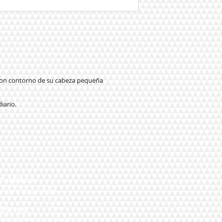
 con contorno de su cabeza pequeña
iario.
Teléfono:
+56 9 9327 7210
Correo:
mikal@pelucasmikal.cl