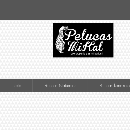
VISIT
Inicio
Pelucas Naturales
Pelucas kanekalo