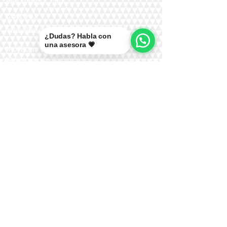
+56 9 9327 7210
Correo:
mikal@pelucasmikal.cl
¿Dudas? Habla con
una asesora 💗
*Políticas de Envío
*Políticas de Garantías
*Políticas de Cambios, Devoluciones y
Reembolsos
Nuestras Redes: