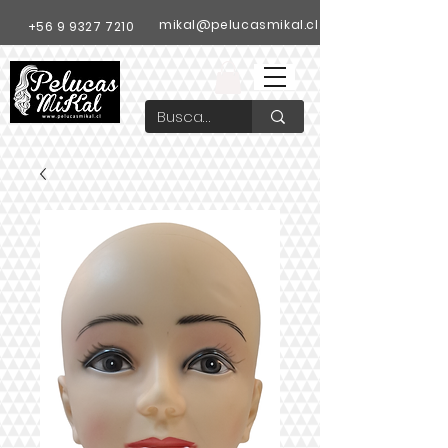
mikal@pelucasmikal.cl
+56 9 9327 7210