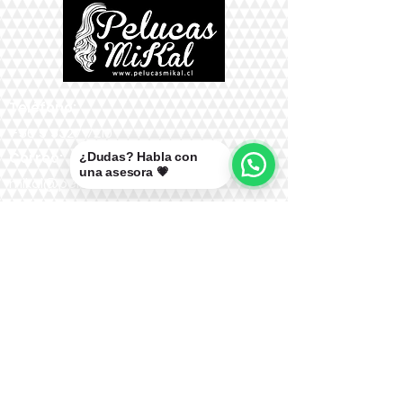
Teléfono:
+56 9 9327 7210
Correo:
¿Dudas? Habla con
una asesora 💗
mikal@pelucasmikal.cl
*Políticas de Envío
*Políticas de Garantías
*Políticas de Cambios, Devoluciones y
Reembolsos