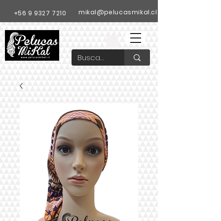
mikal@pelucasmikal.cl
+56 9 9327 7210