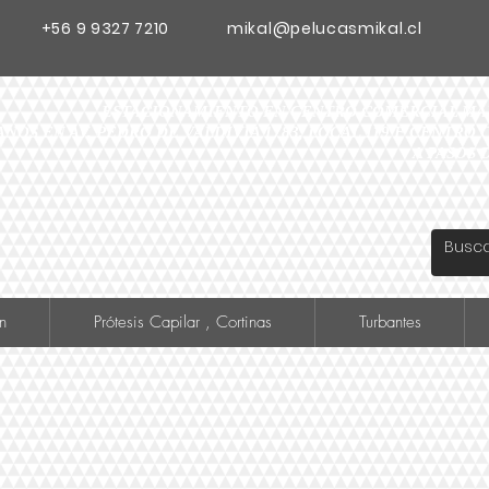
+56 9 9327 7210
mikal@pelucasmikal.cl
ESTACIONAMIENTO EN CENTRO COMERCIAL MADR
ANOS EN AV. PEDRO DE VALDIVIA 1783, LOCAL 119 F CENTR
A PASOS 
n
Prótesis Capilar , Cortinas
Turbantes