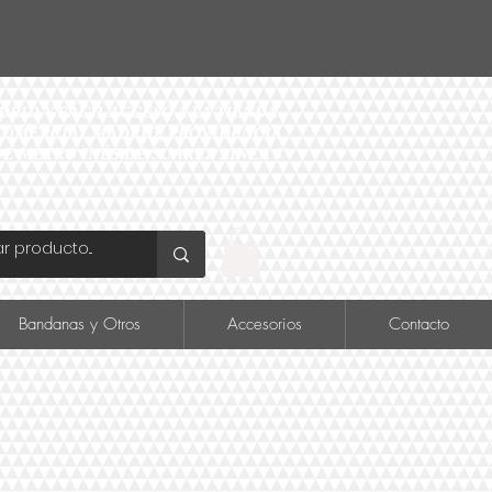
ID Y FÁCIL ACCESO A LA TIENDA
O COMERCIAL MADRID, PROVIDENCIA
DE METRO INÉS DE SUAREZ LINEA 6
Bandanas y Otros
Accesorios
Contacto