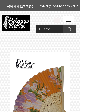
mikal@pelucasmikal.cl
+56 9 9327 7210