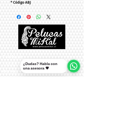
* Código ABJ
Teléfono:
+56 9 9327 7210
¿Dudas? Habla con
una asesora 💗
Correo:
mikal@pelucasmikal.cl
*Políticas de Envío
*Políticas de Garantías
*Políticas de Cambios, Devoluciones y
Reembolsos