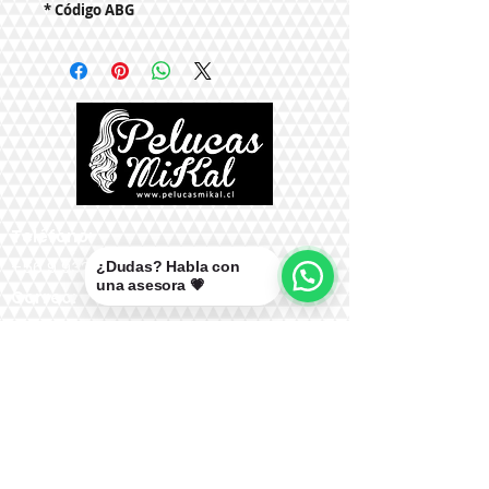
* Código ABG
Teléfono:
+56 9 9327 7210
¿Dudas? Habla con
una asesora 💗
Correo:
mikal@pelucasmikal.cl
*Políticas de Envío
*Políticas de Garantías
*Políticas de Cambios, Devoluciones y
Reembolsos