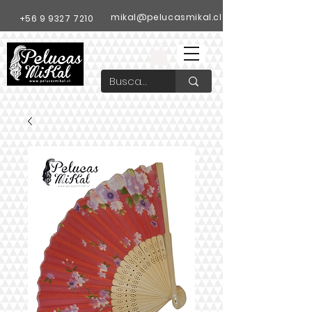
mikal@pelucasmikal.cl
+56 9 9327 7210